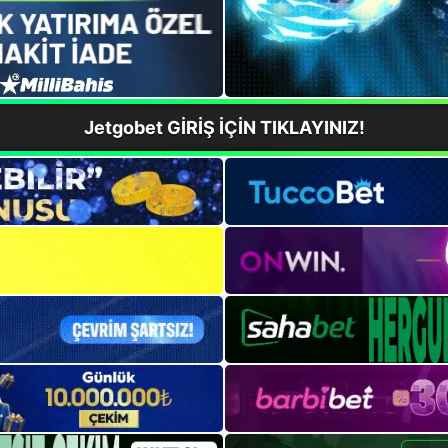
Jetgobet GİRİŞ İÇİN TIKLAYINIZ!