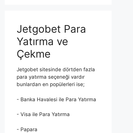
Jetgobet Para
Yatırma ve
Çekme
Jetgobet sitesinde dörtden fazla
para yatırma seçeneği vardır
bunlardan en popülerleri ise;
- Banka Havalesi ile Para Yatırma
- Visa ile Para Yatırma
- Papara