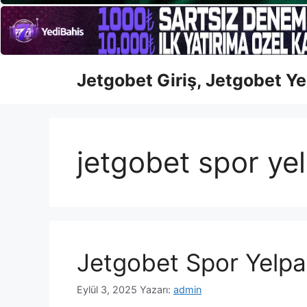
İçeriğe
Jetgobet Giriş, Jetgobet Ye
atla
jetgobet spor ye
Jetgobet Spor Yelpa
Eylül 3, 2025
Yazarı:
admin