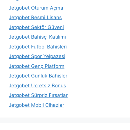
Jetgobet Oturum Açma
Jetgobet Resmi Lisans
Jetgobet Sektör Güveni
Jetgobet Bahisçi Katılımı
Jetgobet Futbol Bahisleri
Jetgobet Spor Yelpazesi
Jetgobet Genç Platform
Jetgobet Günlük Bahisler
Jetgobet Ücretsiz Bonus
Jetgobet Sürpriz Fırsatlar
Jetgobet Mobil Cihazlar