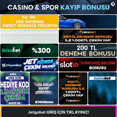
×
Jetgobet GİRİŞ İÇİN TIKLAYINIZ!