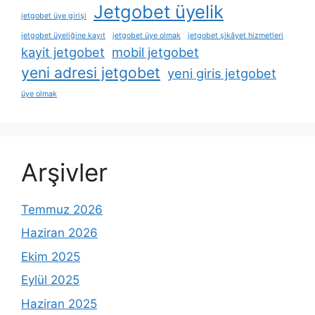
Jetgobet üyelik
jetgobet üye girişi
jetgobet üyeliğine kayıt
jetgobet üye olmak
jetgobet şikâyet hizmetleri
kayit jetgobet
mobil jetgobet
yeni adresi jetgobet
yeni giris jetgobet
üye olmak
Arşivler
Temmuz 2026
Haziran 2026
Ekim 2025
Eylül 2025
Haziran 2025