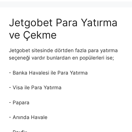
Jetgobet Para Yatırma
ve Çekme
Jetgobet sitesinde dörtden fazla para yatırma
seçeneği vardır bunlardan en popülerleri ise;
- Banka Havalesi ile Para Yatırma
- Visa ile Para Yatırma
- Papara
- Anında Havale