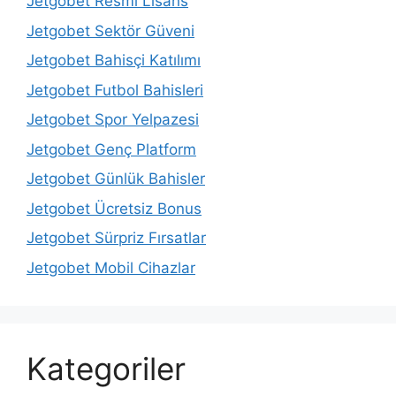
Jetgobet Resmi Lisans
Jetgobet Sektör Güveni
Jetgobet Bahisçi Katılımı
Jetgobet Futbol Bahisleri
Jetgobet Spor Yelpazesi
Jetgobet Genç Platform
Jetgobet Günlük Bahisler
Jetgobet Ücretsiz Bonus
Jetgobet Sürpriz Fırsatlar
Jetgobet Mobil Cihazlar
Kategoriler