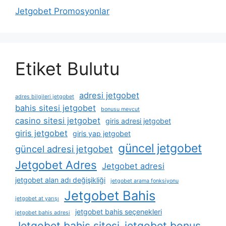
Jetgobet Promosyonlar
Etiket Bulutu
adresi jetgobet
adres bilgileri jetgobet
bahis sitesi jetgobet
bonusu mevcut
casino sitesi jetgobet
giris adresi jetgobet
giris jetgobet
giris yap jetgobet
güncel jetgobet
güncel adresi jetgobet
Jetgobet Adres
Jetgobet adresi
jetgobet alan adı değişikliği
jetgobet arama fonksiyonu
Jetgobet Bahis
jetgobet at yarışı
jetgobet bahis seçenekleri
jetgobet bahis adresi
Jetgobet bahis sitesi
jetgobet bonus