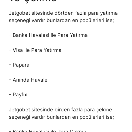
Jetgobet sitesinde dörtden fazla para yatırma
seçeneği vardır bunlardan en popülerleri ise;
- Banka Havalesi ile Para Yatırma
- Visa ile Para Yatırma
- Papara
- Anında Havale
- Payfix
Jetgobet sitesinde birden fazla para çekme
seçeneği vardır bunlardan en popülerleri ise;
- Banka Havalesi ile Para Çekme