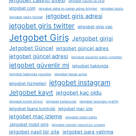
jetgobet casino sitesi
jetgobet casino ve spor
jetgobet com
jetgobet daha mı pahalı adres bilgileri
jetgobet dostu
jetgobet giris adresi
jetgobet geniş hizmet
jetgobet giris twitter
jetgobet giris yap
Jetgobet Giriş
Jetgobet girişi
Jetgobet Güncel
jetgobet güncel adres
jetgobet güncel adresi
jetgobet güvenilir bahis şirketleri
jetgobet güvenlir mi
jetgobet hakkında
jetgobet hakkında yorumlar
jetgobet hesap açma
jetgobet instagram
jetgobet hizmetleri
Jetgobet kayıt
jetgobet kaç oldu
jetgobet kimlik bilgisi
jetgobet kullanıcılar
jetgobet lansmanı grafiği
jetgobet lisans kontrolü
jetgobet maç izle
jetgobet maç izleme
jetgobet mobil bahis
Jetgobet mobil giriş
jetgobet müşteri temsilcisi sistemi
jetgobet nasil bir site
jetgobet para yatirma