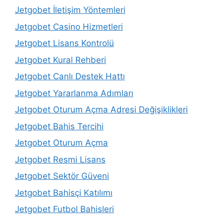
Jetgobet İletişim Yöntemleri
Jetgobet Casino Hizmetleri
Jetgobet Lisans Kontrolü
Jetgobet Kural Rehberi
Jetgobet Canlı Destek Hattı
Jetgobet Yararlanma Adımları
Jetgobet Oturum Açma Adresi Değişiklikleri
Jetgobet Bahis Tercihi
Jetgobet Oturum Açma
Jetgobet Resmi Lisans
Jetgobet Sektör Güveni
Jetgobet Bahisçi Katılımı
Jetgobet Futbol Bahisleri