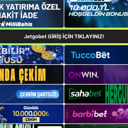
Jetgobet GİRİŞ İÇİN TIKLAYINIZ!