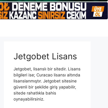
Jetgobet Lisans
Jetgobet, lisanslı bir sitedir. Lisans
bilgileri ise; Curacao lisansı altında
lisanslanmıştır. Jetgobet sitesine
güvenli bir şekilde giriş yapabilir,
sitede rahatlıkla bahis
oynayabilirsiniz.