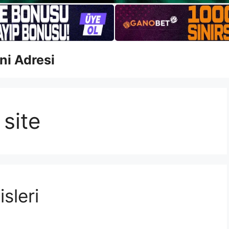
ni Adresi
 site
sleri