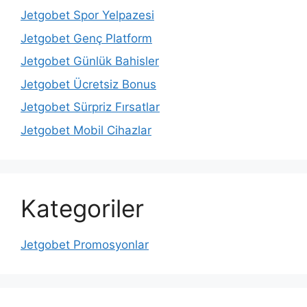
Jetgobet Spor Yelpazesi
Jetgobet Genç Platform
Jetgobet Günlük Bahisler
Jetgobet Ücretsiz Bonus
Jetgobet Sürpriz Fırsatlar
Jetgobet Mobil Cihazlar
Kategoriler
Jetgobet Promosyonlar