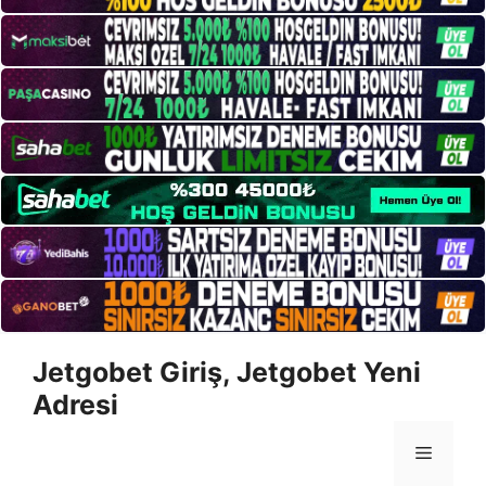
İçeriğe
Jetgobet Giriş, Jetgobet Yeni
atla
Adresi
Menü