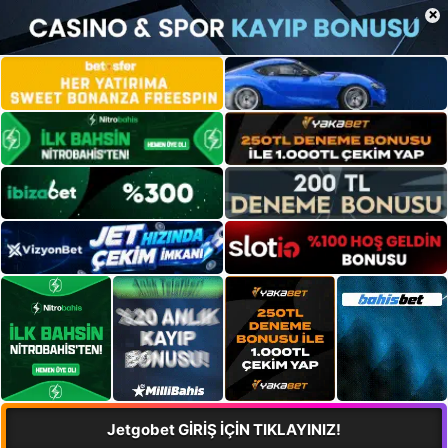
×
Jetgobet GİRİŞ İÇİN TIKLAYINIZ!