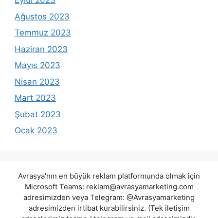
Eylül 2023
Ağustos 2023
Temmuz 2023
Haziran 2023
Mayıs 2023
Nisan 2023
Mart 2023
Şubat 2023
Ocak 2023
Avrasya'nın en büyük reklam platformunda olmak için
Microsoft Teams:
reklam@avrasyamarketing.com
adresimizden veya Telegram: @Avrasyamarketing
adresimizden irtibat kurabilirsiniz. (Tek iletişim