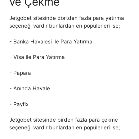
ve Çekme
Jetgobet sitesinde dörtden fazla para yatırma
seçeneği vardır bunlardan en popülerleri ise;
- Banka Havalesi ile Para Yatırma
- Visa ile Para Yatırma
- Papara
- Anında Havale
- Payfix
Jetgobet sitesinde birden fazla para çekme
seçeneği vardır bunlardan en popülerleri ise;