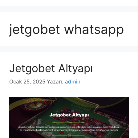
jetgobet whatsapp
Jetgobet Altyapı
Ocak 25, 2025
Yazarı:
admin