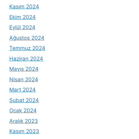
Kasım 2024
Ekim 2024
Eylül 2024
Ağustos 2024
Temmuz 2024
Haziran 2024
Mayıs 2024
Nisan 2024
Mart 2024
Şubat 2024
Ocak 2024
Aralık 2023
Kasım 2023