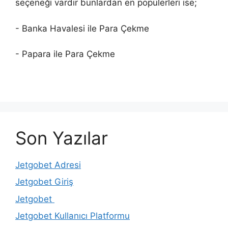
seçeneği vardır bunlardan en popülerleri ise;
- Banka Havalesi ile Para Çekme
- Papara ile Para Çekme
Son Yazılar
Jetgobet Adresi
Jetgobet Giriş
Jetgobet
Jetgobet Kullanıcı Platformu