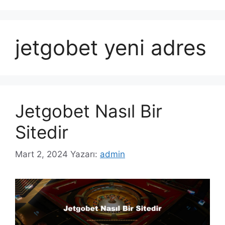
jetgobet yeni adres
Jetgobet Nasıl Bir
Sitedir
Mart 2, 2024
Yazarı:
admin