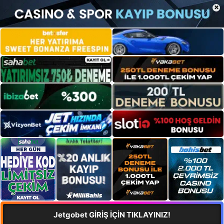
×
Jetgobet GİRİŞ İÇİN TIKLAYINIZ!