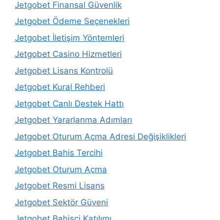
Jetgobet Finansal Güvenlik
Jetgobet Ödeme Seçenekleri
Jetgobet İletişim Yöntemleri
Jetgobet Casino Hizmetleri
Jetgobet Lisans Kontrolü
Jetgobet Kural Rehberi
Jetgobet Canlı Destek Hattı
Jetgobet Yararlanma Adımları
Jetgobet Oturum Açma Adresi Değişiklikleri
Jetgobet Bahis Tercihi
Jetgobet Oturum Açma
Jetgobet Resmi Lisans
Jetgobet Sektör Güveni
Jetgobet Bahisçi Katılımı