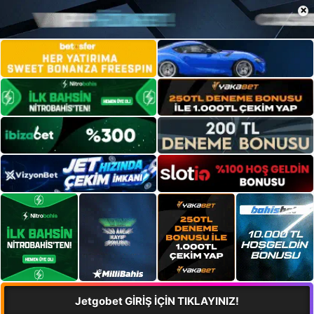
×
Jetgobet GİRİŞ İÇİN TIKLAYINIZ!