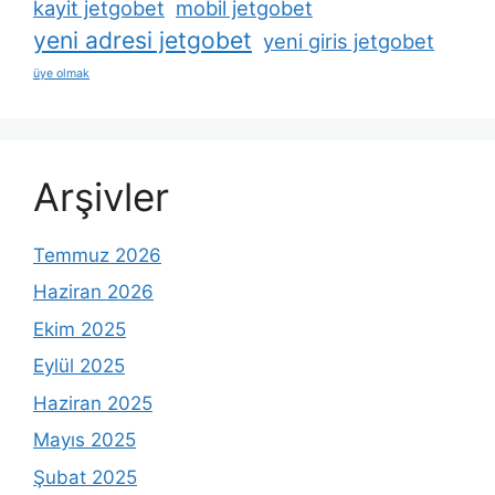
kayit jetgobet
mobil jetgobet
yeni adresi jetgobet
yeni giris jetgobet
üye olmak
Arşivler
Temmuz 2026
Haziran 2026
Ekim 2025
Eylül 2025
Haziran 2025
Mayıs 2025
Şubat 2025