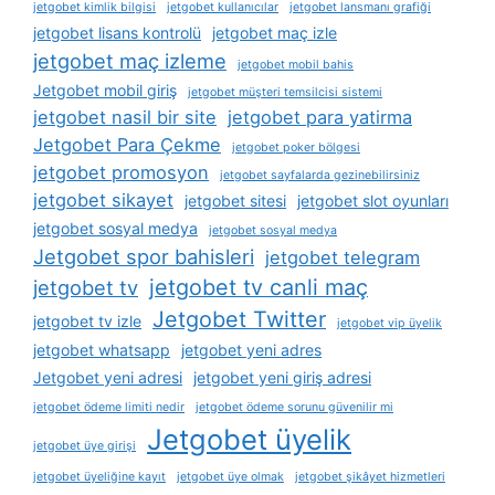
jetgobet kimlik bilgisi
jetgobet kullanıcılar
jetgobet lansmanı grafiği
jetgobet lisans kontrolü
jetgobet maç izle
jetgobet maç izleme
jetgobet mobil bahis
Jetgobet mobil giriş
jetgobet müşteri temsilcisi sistemi
jetgobet nasil bir site
jetgobet para yatirma
Jetgobet Para Çekme
jetgobet poker bölgesi
jetgobet promosyon
jetgobet sayfalarda gezinebilirsiniz
jetgobet sikayet
jetgobet sitesi
jetgobet slot oyunları
jetgobet sosyal medya
jetgobet sosyal medya
Jetgobet spor bahisleri
jetgobet telegram
jetgobet tv canli maç
jetgobet tv
Jetgobet Twitter
jetgobet tv izle
jetgobet vip üyelik
jetgobet whatsapp
jetgobet yeni adres
Jetgobet yeni adresi
jetgobet yeni giriş adresi
jetgobet ödeme limiti nedir
jetgobet ödeme sorunu güvenilir mi
Jetgobet üyelik
jetgobet üye girişi
jetgobet üyeliğine kayıt
jetgobet üye olmak
jetgobet şikâyet hizmetleri