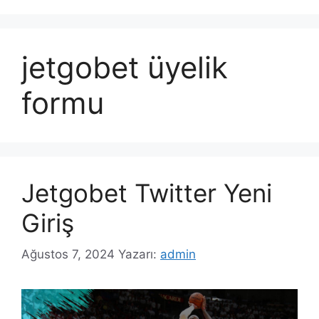
jetgobet üyelik
formu
Jetgobet Twitter Yeni
Giriş
Ağustos 7, 2024
Yazarı:
admin