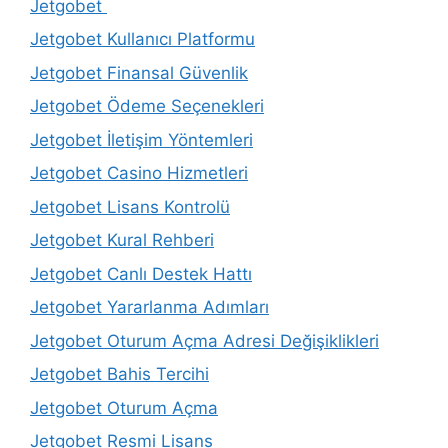
Jetgobet
Jetgobet Kullanıcı Platformu
Jetgobet Finansal Güvenlik
Jetgobet Ödeme Seçenekleri
Jetgobet İletişim Yöntemleri
Jetgobet Casino Hizmetleri
Jetgobet Lisans Kontrolü
Jetgobet Kural Rehberi
Jetgobet Canlı Destek Hattı
Jetgobet Yararlanma Adımları
Jetgobet Oturum Açma Adresi Değişiklikleri
Jetgobet Bahis Tercihi
Jetgobet Oturum Açma
Jetgobet Resmi Lisans