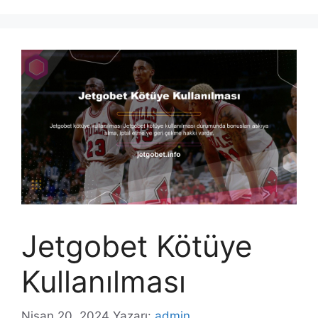
Jetgobet Kötüye
Kullanılması
Nisan 20, 2024
Yazarı:
admin