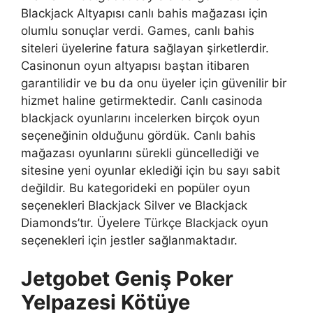
Blackjack Altyapısı canlı bahis mağazası için
olumlu sonuçlar verdi. Games, canlı bahis
siteleri üyelerine fatura sağlayan şirketlerdir.
Casinonun oyun altyapısı baştan itibaren
garantilidir ve bu da onu üyeler için güvenilir bir
hizmet haline getirmektedir. Canlı casinoda
blackjack oyunlarını incelerken birçok oyun
seçeneğinin olduğunu gördük. Canlı bahis
mağazası oyunlarını sürekli güncellediği ve
sitesine yeni oyunlar eklediği için bu sayı sabit
değildir. Bu kategorideki en popüler oyun
seçenekleri Blackjack Silver ve Blackjack
Diamonds’tır. Üyelere Türkçe Blackjack oyun
seçenekleri için jestler sağlanmaktadır.
Jetgobet Geniş Poker
Yelpazesi Kötüye