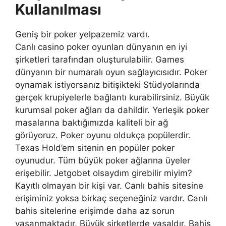
Kullanılması
Geniş bir poker yelpazemiz vardı.
Canlı casino poker oyunları dünyanın en iyi
şirketleri tarafından oluşturulabilir. Games
dünyanın bir numaralı oyun sağlayıcısıdır. Poker
oynamak istiyorsanız bitişikteki Stüdyolarında
gerçek krupiyelerle bağlantı kurabilirsiniz. Büyük
kurumsal poker ağları da dahildir. Yerleşik poker
masalarına baktığımızda kaliteli bir ağ
görüyoruz. Poker oyunu oldukça popülerdir.
Texas Hold’em sitenin en popüler poker
oyunudur. Tüm büyük poker ağlarına üyeler
erişebilir. Jetgobet olsaydım girebilir miyim?
Kayıtlı olmayan bir kişi var. Canlı bahis sitesine
erişiminiz yoksa birkaç seçeneğiniz vardır. Canlı
bahis sitelerine erişimde daha az sorun
yaşanmaktadır. Büyük şirketlerde yasaldır. Bahis