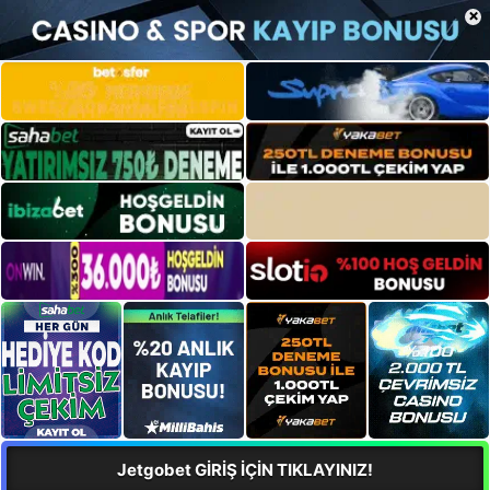
×
Jetgobet GİRİŞ İÇİN TIKLAYINIZ!