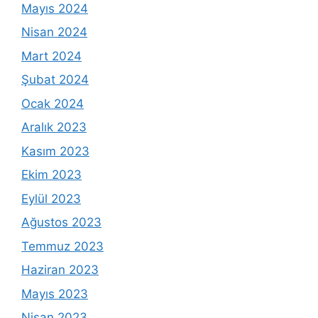
Mayıs 2024
Nisan 2024
Mart 2024
Şubat 2024
Ocak 2024
Aralık 2023
Kasım 2023
Ekim 2023
Eylül 2023
Ağustos 2023
Temmuz 2023
Haziran 2023
Mayıs 2023
Nisan 2023