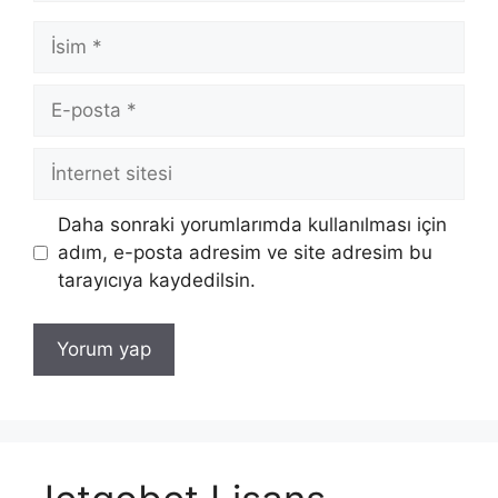
İsim
E-
posta
İnternet
sitesi
Daha sonraki yorumlarımda kullanılması için
adım, e-posta adresim ve site adresim bu
tarayıcıya kaydedilsin.