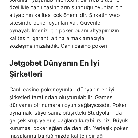
özellikle canlı casinoların sunduğu oyunlar için
altyapının kalitesi çok önemlidir. Şirketin web
sitesinde poker oyunları var. Güvenle
oynayabilmeniz için poker puanı altyapımızın
kalitesini garanti altına almak amacıyla
sözleşme imzaladık. Canlı casino pokeri.
Jetgobet Dünyanın En İyi
Şirketleri
Canlı casino poker oyunları dünyanın en iyi
şirketleri tarafından oluşturulabilir. Games
dünyanın bir numaralı oyun sağlayıcısıdır. Poker
oynamak istiyorsanız bitişikteki Stüdyolarında
gerçek krupiyelerle bağlantı kurabilirsiniz. Büyük
kurumsal poker ağları da dahildir. Yerleşik poker
masalarına baktığımızda kaliteli bir ağ