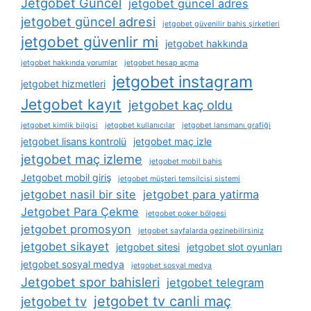
Jetgobet Güncel
jetgobet güncel adres
jetgobet güncel adresi
jetgobet güvenilir bahis şirketleri
jetgobet güvenlir mi
jetgobet hakkında
jetgobet hakkında yorumlar
jetgobet hesap açma
jetgobet instagram
jetgobet hizmetleri
Jetgobet kayıt
jetgobet kaç oldu
jetgobet kimlik bilgisi
jetgobet kullanıcılar
jetgobet lansmanı grafiği
jetgobet lisans kontrolü
jetgobet maç izle
jetgobet maç izleme
jetgobet mobil bahis
Jetgobet mobil giriş
jetgobet müşteri temsilcisi sistemi
jetgobet nasil bir site
jetgobet para yatirma
Jetgobet Para Çekme
jetgobet poker bölgesi
jetgobet promosyon
jetgobet sayfalarda gezinebilirsiniz
jetgobet sikayet
jetgobet sitesi
jetgobet slot oyunları
jetgobet sosyal medya
jetgobet sosyal medya
Jetgobet spor bahisleri
jetgobet telegram
jetgobet tv canli maç
jetgobet tv