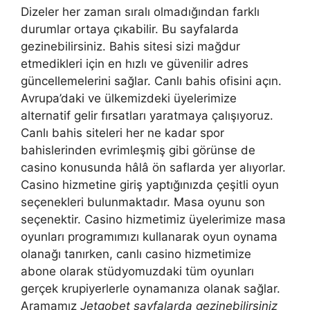
Dizeler her zaman sıralı olmadığından farklı
durumlar ortaya çıkabilir. Bu sayfalarda
gezinebilirsiniz. Bahis sitesi sizi mağdur
etmedikleri için en hızlı ve güvenilir adres
güncellemelerini sağlar. Canlı bahis ofisini açın.
Avrupa’daki ve ülkemizdeki üyelerimize
alternatif gelir fırsatları yaratmaya çalışıyoruz.
Canlı bahis siteleri her ne kadar spor
bahislerinden evrimleşmiş gibi görünse de
casino konusunda hâlâ ön saflarda yer alıyorlar.
Casino hizmetine giriş yaptığınızda çeşitli oyun
seçenekleri bulunmaktadır. Masa oyunu son
seçenektir. Casino hizmetimiz üyelerimize masa
oyunları programımızı kullanarak oyun oynama
olanağı tanırken, canlı casino hizmetimize
abone olarak stüdyomuzdaki tüm oyunları
gerçek krupiyerlerle oynamanıza olanak sağlar.
Aramamız
Jetgobet sayfalarda gezinebilirsiniz