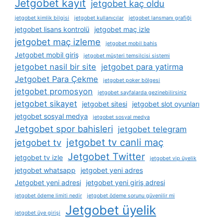
Jetgobet kayıt
jetgobet kaç oldu
jetgobet kimlik bilgisi
jetgobet kullanıcılar
jetgobet lansmanı grafiği
jetgobet lisans kontrolü
jetgobet maç izle
jetgobet maç izleme
jetgobet mobil bahis
Jetgobet mobil giriş
jetgobet müşteri temsilcisi sistemi
jetgobet nasil bir site
jetgobet para yatirma
Jetgobet Para Çekme
jetgobet poker bölgesi
jetgobet promosyon
jetgobet sayfalarda gezinebilirsiniz
jetgobet sikayet
jetgobet sitesi
jetgobet slot oyunları
jetgobet sosyal medya
jetgobet sosyal medya
Jetgobet spor bahisleri
jetgobet telegram
jetgobet tv canli maç
jetgobet tv
Jetgobet Twitter
jetgobet tv izle
jetgobet vip üyelik
jetgobet whatsapp
jetgobet yeni adres
Jetgobet yeni adresi
jetgobet yeni giriş adresi
jetgobet ödeme limiti nedir
jetgobet ödeme sorunu güvenilir mi
Jetgobet üyelik
jetgobet üye girişi