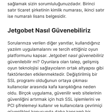
sağlamak sizin sorumluluğunuzdadır. Birinci
satır ticaret şirketinin kimlik numarası, ikinci satır
ise numaralı lisans belgesidir.
Jetgobet Nasıl Güvenebiliriz
Sorularınıza verilen diğer yanıtlar, kullandığınız
yazılım uygulamalarını ve tercih ettiğiniz oyun
platformunu kapsar.
Jetgobet nasıl güvenebiliriz
güvenilebilir mi? Oyunlara olan talep, gelişmiş
oyun teknolojisi sağlayıcıların ortak altyapısı gibi
faktörlerden etkilenmektedir. Değiştirilmiş bir
SSL programı olduğunun ortaya çıkması
kullanıcılar arasında kafa karışıklığına neden
oldu. Birçok uygulama, güvenilir web sitelerinin
güvenliğini artırmak için hızlı SSL işlemlerini ve
PCI şifrelemeyi kullanır ve kullanıcılara çevrimiçi
güvenlikleri konusunda daha kapsamlı bir