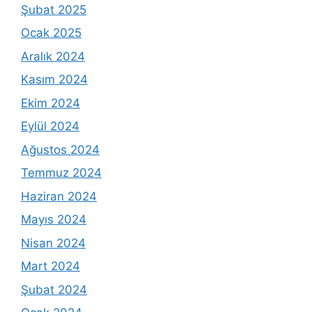
Şubat 2025
Ocak 2025
Aralık 2024
Kasım 2024
Ekim 2024
Eylül 2024
Ağustos 2024
Temmuz 2024
Haziran 2024
Mayıs 2024
Nisan 2024
Mart 2024
Şubat 2024