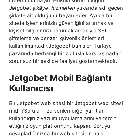
lütfen unutmayın. Hukuki sorumluluğun
Jetgobet şikâyet hizmetleri
yukarıda adı geçen
şirkete ait olduğunu beyan eder. Ayrıca bu
sitede işlemlerinizin güvenliğini artırmak ve
kişisel bilgilerinizi korumak amacıyla SSL
şifreleme ve benzeri güvenlik önlemleri
kullanılmaktadır.Jetgobet bahisleri Türkiye
pazarında herhangi bir zorlukla karşılaşmadan
sorunsuz bir şekilde faaliyet göstermektedir.
Jetgobet Mobil Bağlantı
Kullanıcısı
Bir Jetgobet web sitesi bir Jetgobet web sitesi
midir?Sorularınıza verilen diğer yanıtlar,
kullandığınız yazılım uygulamalarını ve tercih
ettiğiniz oyun platformunu kapsar. Soruyu
cevapladığınızda bu web sitesinin hala