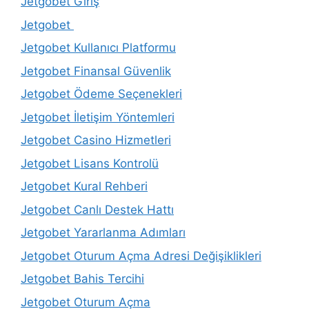
Jetgobet Giriş
Jetgobet
Jetgobet Kullanıcı Platformu
Jetgobet Finansal Güvenlik
Jetgobet Ödeme Seçenekleri
Jetgobet İletişim Yöntemleri
Jetgobet Casino Hizmetleri
Jetgobet Lisans Kontrolü
Jetgobet Kural Rehberi
Jetgobet Canlı Destek Hattı
Jetgobet Yararlanma Adımları
Jetgobet Oturum Açma Adresi Değişiklikleri
Jetgobet Bahis Tercihi
Jetgobet Oturum Açma