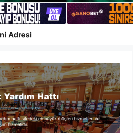
ni Adresi