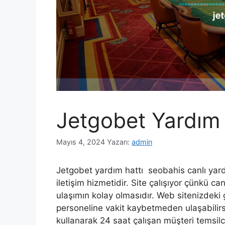
Jetgobet Yardım 
Mayıs 4, 2024
Yazarı:
admin
Jetgobet yardım hattı seobahis canlı yard
iletişim hizmetidir. Site çalışıyor çünkü c
ulaşımın kolay olmasıdır. Web sitenizdeki 
personeline vakit kaybetmeden ulaşabilirsin
kullanarak 24 saat çalışan müşteri temsilc