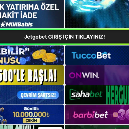
Jetgobet GİRİŞ İÇİN TIKLAYINIZ!