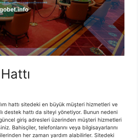
Hattı
ım hattı sitedeki en büyük müşteri hizmetleri ve
anlı destek hattı da siteyi yönetiyor. Bunun nedeni
güncel giriş adresleri üzerinden müşteri hizmetleri
iz. Bahisçiler, telefonlarını veya bilgisayarlarını
ilerinden her zaman yardım alabilirler. Sitedeki