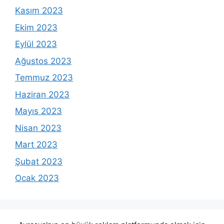
Kasım 2023
Ekim 2023
Eylül 2023
Ağustos 2023
Temmuz 2023
Haziran 2023
Mayıs 2023
Nisan 2023
Mart 2023
Şubat 2023
Ocak 2023