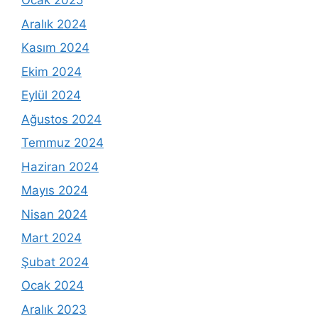
Ocak 2025
Aralık 2024
Kasım 2024
Ekim 2024
Eylül 2024
Ağustos 2024
Temmuz 2024
Haziran 2024
Mayıs 2024
Nisan 2024
Mart 2024
Şubat 2024
Ocak 2024
Aralık 2023