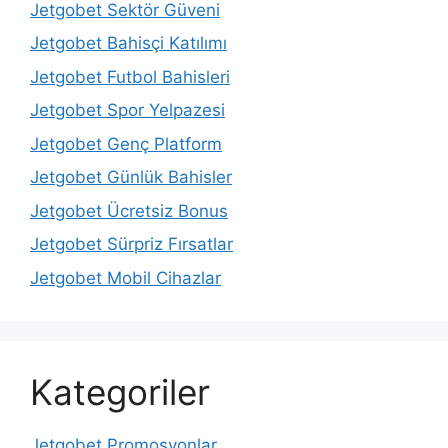
Jetgobet Sektör Güveni
Jetgobet Bahisçi Katılımı
Jetgobet Futbol Bahisleri
Jetgobet Spor Yelpazesi
Jetgobet Genç Platform
Jetgobet Günlük Bahisler
Jetgobet Ücretsiz Bonus
Jetgobet Sürpriz Fırsatlar
Jetgobet Mobil Cihazlar
Kategoriler
Jetgobet Promosyonlar