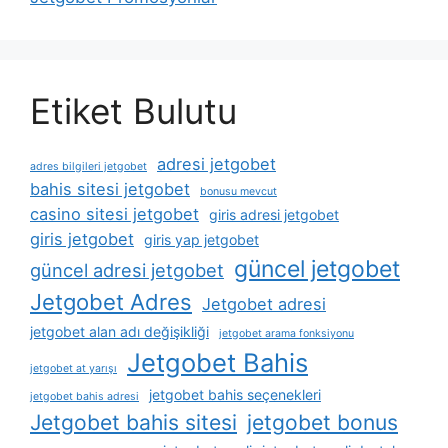
Etiket Bulutu
adresi jetgobet
adres bilgileri jetgobet
bahis sitesi jetgobet
bonusu mevcut
casino sitesi jetgobet
giris adresi jetgobet
giris jetgobet
giris yap jetgobet
güncel jetgobet
güncel adresi jetgobet
Jetgobet Adres
Jetgobet adresi
jetgobet alan adı değişikliği
jetgobet arama fonksiyonu
Jetgobet Bahis
jetgobet at yarışı
jetgobet bahis seçenekleri
jetgobet bahis adresi
Jetgobet bahis sitesi
jetgobet bonus